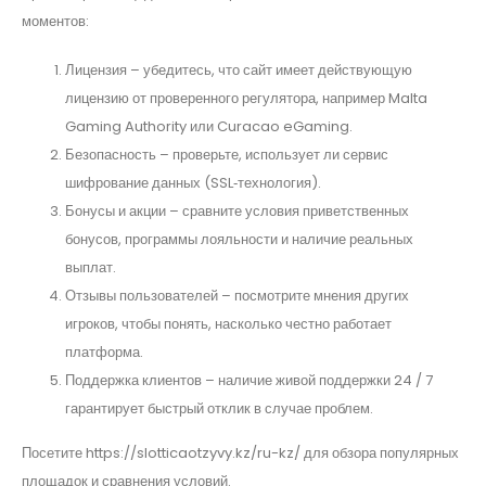
моментов:
Лицензия – убедитесь, что сайт имеет действующую
лицензию от проверенного регулятора, например Malta
Gaming Authority или Curacao eGaming.
Безопасность – проверьте, использует ли сервис
шифрование данных (SSL‑технология).
Бонусы и акции – сравните условия приветственных
бонусов, программы лояльности и наличие реальных
выплат.
Отзывы пользователей – посмотрите мнения других
игроков, чтобы понять, насколько честно работает
платформа.
Поддержка клиентов – наличие живой поддержки 24 / 7
гарантирует быстрый отклик в случае проблем.
Посетите https://slotticaotzyvy.kz/ru-kz/ для обзора популярных
площадок и сравнения условий.