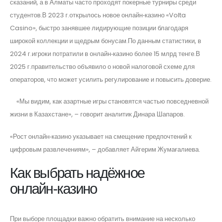
сказаний, а в Алматы часто проходят покерные турниры среди
студентов.В 2023 г.открылось новое онлайн‑казино «Volta
Casino», быстро занявшее лидирующие позиции благодаря
широкой коллекции и щедрым бонусам.По данным статистики, в
2024 г.игроки потратили в онлайн‑казино более 15 млрд тенге.В
2025 г.правительство объявило о новой налоговой схеме для
операторов, что может усилить регулирование и повысить доверие.
«Мы видим, как азартные игры становятся частью повседневной
жизни в Казахстане», – говорит аналитик Динара Шапаров.
«Рост онлайн‑казино указывает на смещение предпочтений к
цифровым развлечениям», – добавляет Айгерим Жумағалиева.
Как выбрать надёжное
онлайн‑казино
При выборе площадки важно обратить внимание на несколько