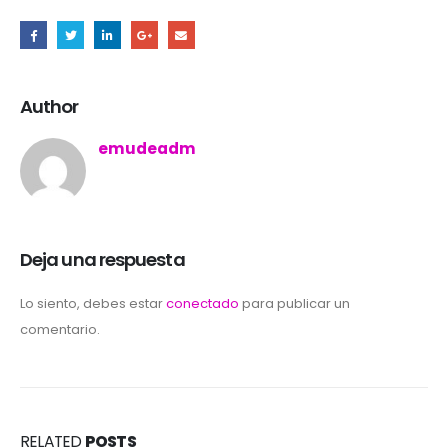
Author
emudeadm
Deja una respuesta
Lo siento, debes estar
conectado
para publicar un
comentario.
RELATED
POSTS