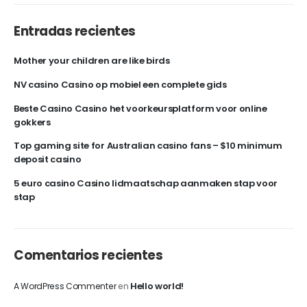
Entradas recientes
Mother your children are like birds
NV casino Casino op mobiel een complete gids
Beste Casino Casino het voorkeursplatform voor online
gokkers
Top gaming site for Australian casino fans – $10 minimum
deposit casino
5 euro casino Casino lidmaatschap aanmaken stap voor
stap
Comentarios recientes
Hello world!
A WordPress Commenter
en