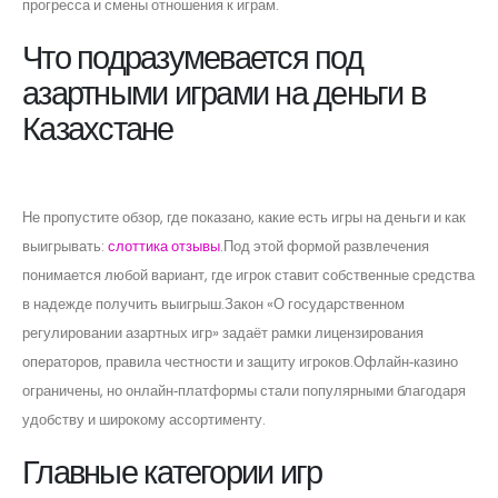
прогресса и смены отношения к играм.
Что подразумевается под
азартными играми на деньги в
Казахстане
Не пропустите обзор, где показано, какие есть игры на деньги и как
выигрывать:
слоттика отзывы
.Под этой формой развлечения
понимается любой вариант, где игрок ставит собственные средства
в надежде получить выигрыш.Закон «О государственном
регулировании азартных игр» задаёт рамки лицензирования
операторов, правила честности и защиту игроков.Офлайн‑казино
ограничены, но онлайн‑платформы стали популярными благодаря
удобству и широкому ассортименту.
Главные категории игр