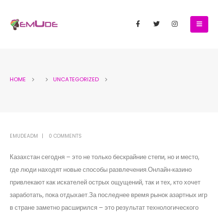
HOME
UNCATEGORIZED
EMUDEADM
0 COMMENTS
Казахстан сегодня – это не только бескрайние степи, но и место,
где люди находят новые способы развлечения.Онлайн‑казино
привлекают как искателей острых ощущений, так и тех, кто хочет
заработать, пока отдыхает.За последнее время рынок азартных игр
в стране заметно расширился – это результат технологического