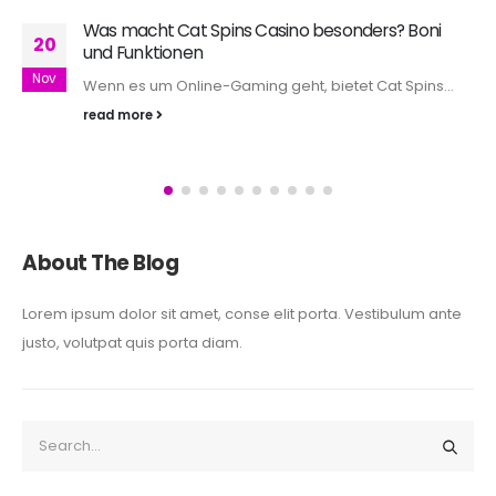
Was macht Cat Spins Casino besonders? Boni
20
und Funktionen
Nov
Wenn es um Online-Gaming geht, bietet Cat Spins...
read more
About The Blog
Lorem ipsum dolor sit amet, conse elit porta. Vestibulum ante
justo, volutpat quis porta diam.