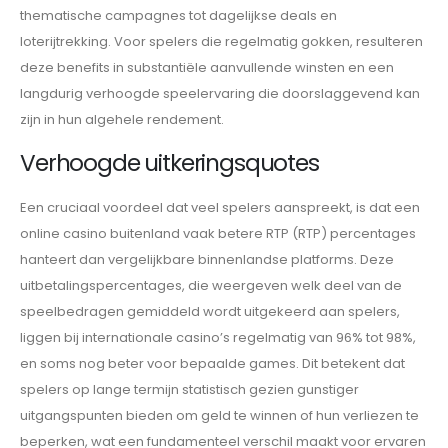
thematische campagnes tot dagelijkse deals en
loterijtrekking. Voor spelers die regelmatig gokken, resulteren
deze benefits in substantiële aanvullende winsten en een
langdurig verhoogde speelervaring die doorslaggevend kan
zijn in hun algehele rendement.
Verhoogde uitkeringsquotes
Een cruciaal voordeel dat veel spelers aanspreekt, is dat een
online casino buitenland vaak betere RTP (RTP) percentages
hanteert dan vergelijkbare binnenlandse platforms. Deze
uitbetalingspercentages, die weergeven welk deel van de
speelbedragen gemiddeld wordt uitgekeerd aan spelers,
liggen bij internationale casino’s regelmatig van 96% tot 98%,
en soms nog beter voor bepaalde games. Dit betekent dat
spelers op lange termijn statistisch gezien gunstiger
uitgangspunten bieden om geld te winnen of hun verliezen te
beperken, wat een fundamenteel verschil maakt voor ervaren