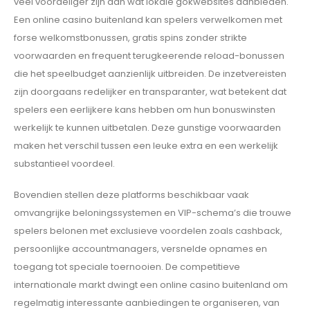
veel voordeliger zijn dan wat lokale gokwebsites aanbieden.
Een online casino buitenland kan spelers verwelkomen met
forse welkomstbonussen, gratis spins zonder strikte
voorwaarden en frequent terugkeerende reload-bonussen
die het speelbudget aanzienlijk uitbreiden. De inzetvereisten
zijn doorgaans redelijker en transparanter, wat betekent dat
spelers een eerlijkere kans hebben om hun bonuswinsten
werkelijk te kunnen uitbetalen. Deze gunstige voorwaarden
maken het verschil tussen een leuke extra en een werkelijk
substantieel voordeel.
Bovendien stellen deze platforms beschikbaar vaak
omvangrijke beloningssystemen en VIP-schema’s die trouwe
spelers belonen met exclusieve voordelen zoals cashback,
persoonlijke accountmanagers, versnelde opnames en
toegang tot speciale toernooien. De competitieve
internationale markt dwingt een online casino buitenland om
regelmatig interessante aanbiedingen te organiseren, van