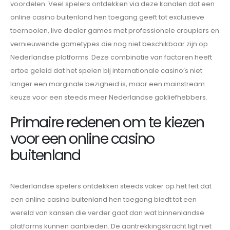
voordelen. Veel spelers ontdekken via deze kanalen dat een
online casino buitenland hen toegang geeft tot exclusieve
toernooien, live dealer games met professionele croupiers en
vernieuwende gametypes die nog niet beschikbaar zijn op
Nederlandse platforms. Deze combinatie van factoren heeft
ertoe geleid dat het spelen bij internationale casino’s niet
langer een marginale bezigheid is, maar een mainstream
keuze voor een steeds meer Nederlandse gokliefhebbers.
Primaire redenen om te kiezen
voor een online casino
buitenland
Nederlandse spelers ontdekken steeds vaker op het feit dat
een online casino buitenland hen toegang biedt tot een
wereld van kansen die verder gaat dan wat binnenlandse
platforms kunnen aanbieden. De aantrekkingskracht ligt niet