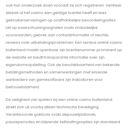
ook hun onderzoek doen voordat ze zich registreren. Verifieer
steeds of het casino een geldige licentie heeft en lees
gebruikerservaringen op onafhankelijke beoordelingssites.
Let op waarschuwingssignalen zoals onduidelijke
voorwaarden, gebrek aan contactinformatie of slechte
reviews over uitbetalingsproblemen. Een serieus online casino
buitenland maakt openbaar zijn licentienummer prominent op
de website en biedt transparante informatie over zijn
eigendomsopstelling. Ook de beschikbaarheid van bekende
betalingsmethoden en samenwerkingen met erkende
aanbieders van gamesoftware zijn indicatoren voor
betrouwbaarheid.
De veiligheid van spelers bij een online casino buitenland
strekt zich uit voorbij alleen technische beveiliging.
Verantwoorde goktools zoals deposietplafonds,
pauzeperiodes en blijvende zelfsluitingsopties zijn standaard