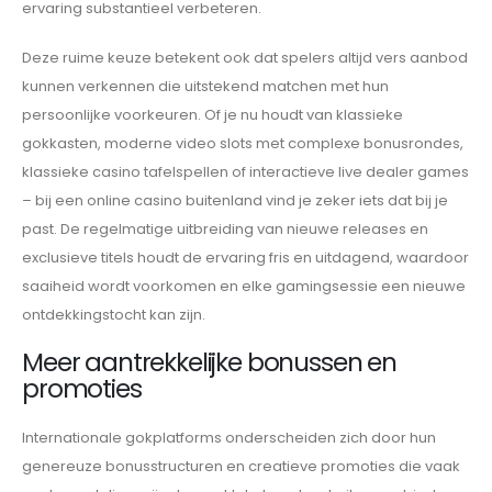
ervaring substantieel verbeteren.
Deze ruime keuze betekent ook dat spelers altijd vers aanbod
kunnen verkennen die uitstekend matchen met hun
persoonlijke voorkeuren. Of je nu houdt van klassieke
gokkasten, moderne video slots met complexe bonusrondes,
klassieke casino tafelspellen of interactieve live dealer games
– bij een online casino buitenland vind je zeker iets dat bij je
past. De regelmatige uitbreiding van nieuwe releases en
exclusieve titels houdt de ervaring fris en uitdagend, waardoor
saaiheid wordt voorkomen en elke gamingsessie een nieuwe
ontdekkingstocht kan zijn.
Meer aantrekkelijke bonussen en
promoties
Internationale gokplatforms onderscheiden zich door hun
genereuze bonusstructuren en creatieve promoties die vaak