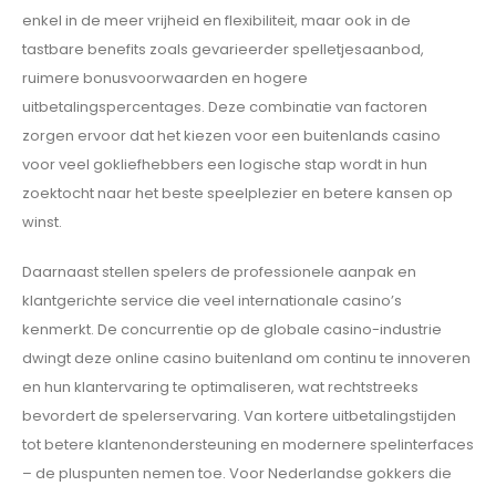
enkel in de meer vrijheid en flexibiliteit, maar ook in de
tastbare benefits zoals gevarieerder spelletjesaanbod,
ruimere bonusvoorwaarden en hogere
uitbetalingspercentages. Deze combinatie van factoren
zorgen ervoor dat het kiezen voor een buitenlands casino
voor veel gokliefhebbers een logische stap wordt in hun
zoektocht naar het beste speelplezier en betere kansen op
winst.
Daarnaast stellen spelers de professionele aanpak en
klantgerichte service die veel internationale casino’s
kenmerkt. De concurrentie op de globale casino-industrie
dwingt deze online casino buitenland om continu te innoveren
en hun klantervaring te optimaliseren, wat rechtstreeks
bevordert de spelerservaring. Van kortere uitbetalingstijden
tot betere klantenondersteuning en modernere spelinterfaces
– de pluspunten nemen toe. Voor Nederlandse gokkers die