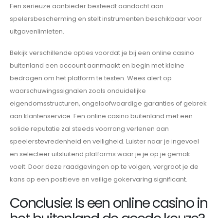
Een serieuze aanbieder besteedt aandacht aan
spelersbescherming en stelt instrumenten beschikbaar voor
uitgavenlimieten.
Bekijk verschillende opties voordat je bij een online casino
buitenland een account aanmaakt en begin met kleine
bedragen om het platform te testen. Wees alert op
waarschuwingssignalen zoals onduidelijke
eigendomsstructuren, ongeloofwaardige garanties of gebrek
aan klantenservice. Een online casino buitenland met een
solide reputatie zal steeds voorrang verlenen aan
speelerstevredenheid en veiligheid. Luister naar je ingevoel
en selecteer uitsluitend platforms waar je je op je gemak
voelt. Door deze raadgevingen op te volgen, vergroot je de
kans op een positieve en veilige gokervaring significant.
Conclusie: Is een online casino in