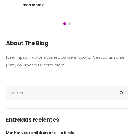
read more
About The Blog
Lorem ipsum dolor sit amet, conse elit porta. Vestibulum ante
justo, volutpat quis porta diam.
Entradas recientes
Mother your children are like birds