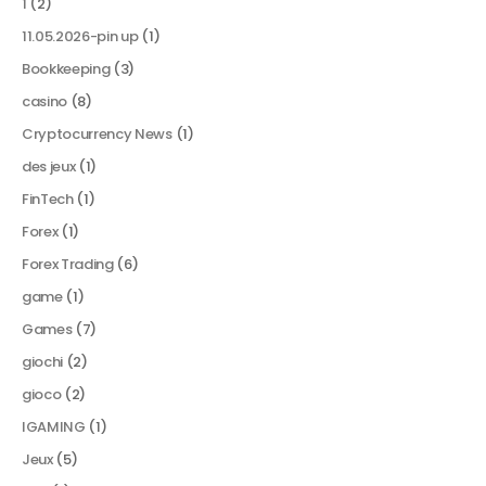
1
(2)
11.05.2026-pin up
(1)
Bookkeeping
(3)
casino
(8)
Cryptocurrency News
(1)
des jeux
(1)
FinTech
(1)
Forex
(1)
Forex Trading
(6)
game
(1)
Games
(7)
giochi
(2)
gioco
(2)
IGAMING
(1)
Jeux
(5)