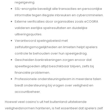
regelgeving.
SSL-encryptie beveiligt alle transacties en persoonlijke
informatie tegen illegale inbreuken en cybercriminelen.
Externe verificaties door organisaties zoals eCOGRA
valideren eerlijke spelresultaten en duidelijke
uitkeringsquotes.
Verantwoord spelingsbeleid met
zelfsluitingsmogelijkheden en limieten helpt spelers
controle te behouden over hun speelgedrag.
Gescheiden bankrekeningen zorgen ervoor dat
speeltegoeden altijd beschikbaar blijven, zelfs bij
financiële problemen.
Professionele ondersteuningsteam in meerdere talen
biedt ondersteuning bij vragen over veiligheid en
accountbeheer.
Hoewel veel casino’s uit het buitenland uitstekende
veiligheidsnormen hanteren, is het essentieel dat spelers zelf