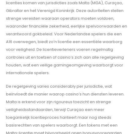
licenties komen van jurisdicties zoals Malta (MGA), Curaçao,
Gibraltar en het Verenigd Koninkrijk. Deze autoriteiten stellen
strenge vereisten waaraan operators moeten voldoen,
waaronder financiële zekerheid, eerlijke spelvoorwaarden en
verantwoord gokbeleid. Voor Nederlandse spelers die een
A16 overwegen, biedt zo’n licentie een essentiële waarborg
voor veiligheid. De licentieverleners voeren regelmatig
controles uit en toetsen of casino’s zich aan alle regelgeving
houden, wat een veilige gamingeomgeving waarborgt voor
internationale spelers.
De regelgeving varies considerably per jurisdictie, wat
beïnvloedt de manier waarop casino’s hun diensten leveren.
Malta is erkend voor zijn rigoureus toezicht en strenge
veiligheidsstandaarden, terwijl Curaçao een meer
toegankelijk licentieproces hanteert maar nog steeds
basisrechten van spelers waarborgt. Een tokens met een
Malta-licentie moet bijvoorbeeld open bonusvoorwaarden