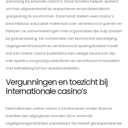
aanwezig bij erkende casino’s. Deze functies helpen spelers
om hun uitgavenlimiet te respecteren en problematisch
gokgedrag te voorkomen. Daarnaast stellen veel casino’s
beschikbaar educatief materiaal over verantwoord gamen en
hebben ze samenwerkingen met organisaties die hulp bieden
bij gokverslaving. De combinatie van technische beveiliging,
regelgevend toezicht en verantwoord spelingsbeleid maakt
dat een online casino buitenland een veilige keuze kan zijn,
mits spelers zorgvuldig selecteren en verantwoord handelen
met betrekking tot hun speelactiviteiten.
Vergunningen en toezicht bij
internationale casino’s
Internationale online casino’s functioneren onder diverse
licenties die uitgegeven worden door erkende
regelgevingsinstanties wereldwijd. De meest gerespecteerde