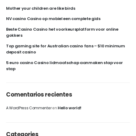
Mother your children are like birds
NV casino Casino op mobiel een complete gids
Beste Casino Casino het voorkeursplatform voor online
gokkers
Top gaming site for Australian casino fans – $10 minimum
deposit casino
5 euro casino Casino lidmaatschap aanmaken stap voor
stap
Comentarios recientes
Hello world!
A WordPress Commenter
en
Categories