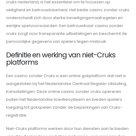
cruks nederland, is het essentieel om te focussen op
veiligheid en betrouwbaarheid. Het beste casino zonder cruks
onderscheidt zich door sterke beveiligingsmaatregelen en
eerlijke spelvoorwaarden. Een betrouwbaar casino zonder
cruks zorgt voor transparante uitbetalingen en beschermt de
persoonlijke gegevens van spelers tegen misbruik.
Definitie en werking van niet-Cruks
platforms
Een casino zonder Cruks is een online gokplatform dat niet is
aangesloten bij het Nederlandse Centraal Register Uitsluiting
Kansstellingen. Deze online casino zonder cruks opereren
buiten het Nederlandse licentiesysteem en bieden spelers
toegang tot gokspelen zonder de beperkingen van Cruks-
registratie.
Niet-Cruks platforms werken door hun diensten aan te bieden