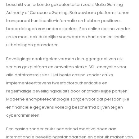
beschikt van erkende gokautoriteiten zoals Malta Gaming
Authority of Curacao eGaming. Betrouwbare platforms tonen
transparant hun licentie-informatie en hebben positieve
beoordelingen van andere spelers. Een online casino zonder
cruks moet ook duidelijke voorwaarden hanteren en snelle
uitbetalingen garanderen.
Beveiligingsmaatregelen vormen de ruggengraat van elk
serieus gokplatform en omvatten sterke SSL-encryptie voor
alle datatransmissies. Het beste casino zonder cruks
implementeert tevens tweefactorauthenticatie en
regelmatige beveiligingsaudits door onafhankelijke partijen.
Moderne encryptietechnologie zorgt ervoor dat persoonlijke
en financiële gegevens volledig beschermd blijven tegen
cybercriminelen.
Een casino zonder cruks nederland moet voldoen aan
internationale beveiligingsstandaarden en gebruik maken van