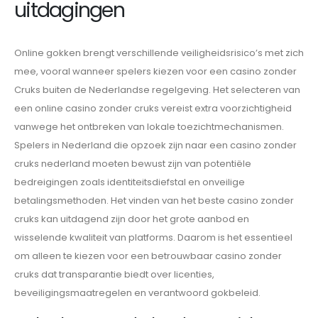
uitdagingen
Online gokken brengt verschillende veiligheidsrisico’s met zich
mee, vooral wanneer spelers kiezen voor een casino zonder
Cruks buiten de Nederlandse regelgeving. Het selecteren van
een online casino zonder cruks vereist extra voorzichtigheid
vanwege het ontbreken van lokale toezichtmechanismen.
Spelers in Nederland die opzoek zijn naar een casino zonder
cruks nederland moeten bewust zijn van potentiële
bedreigingen zoals identiteitsdiefstal en onveilige
betalingsmethoden. Het vinden van het beste casino zonder
cruks kan uitdagend zijn door het grote aanbod en
wisselende kwaliteit van platforms. Daarom is het essentieel
om alleen te kiezen voor een betrouwbaar casino zonder
cruks dat transparantie biedt over licenties,
beveiligingsmaatregelen en verantwoord gokbeleid.