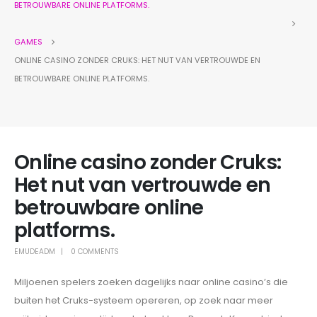
BETROUWBARE ONLINE PLATFORMS.
GAMES
ONLINE CASINO ZONDER CRUKS: HET NUT VAN VERTROUWDE EN
BETROUWBARE ONLINE PLATFORMS.
Online casino zonder Cruks:
Het nut van vertrouwde en
betrouwbare online
platforms.
EMUDEADM
0 COMMENTS
Miljoenen spelers zoeken dagelijks naar online casino’s die
buiten het Cruks-systeem opereren, op zoek naar meer