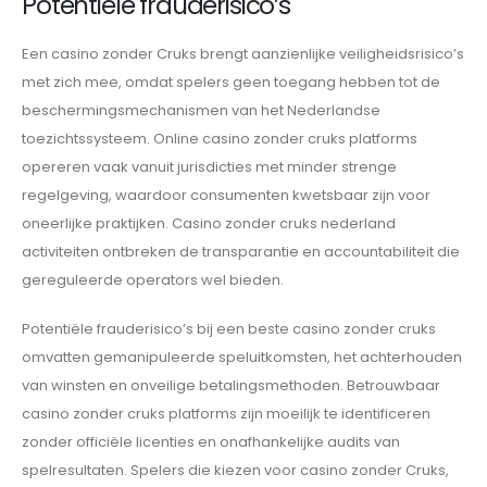
Potentiële frauderisico’s
Een casino zonder Cruks brengt aanzienlijke veiligheidsrisico’s
met zich mee, omdat spelers geen toegang hebben tot de
beschermingsmechanismen van het Nederlandse
toezichtssysteem. Online casino zonder cruks platforms
opereren vaak vanuit jurisdicties met minder strenge
regelgeving, waardoor consumenten kwetsbaar zijn voor
oneerlijke praktijken. Casino zonder cruks nederland
activiteiten ontbreken de transparantie en accountabiliteit die
gereguleerde operators wel bieden.
Potentiële frauderisico’s bij een beste casino zonder cruks
omvatten gemanipuleerde speluitkomsten, het achterhouden
van winsten en onveilige betalingsmethoden. Betrouwbaar
casino zonder cruks platforms zijn moeilijk te identificeren
zonder officiële licenties en onafhankelijke audits van
spelresultaten. Spelers die kiezen voor casino zonder Cruks,