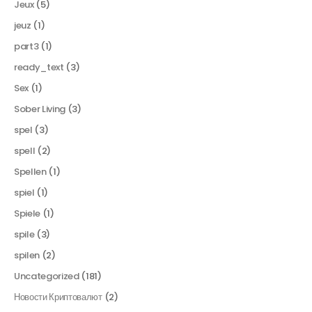
Jeux
(5)
jeuz
(1)
part3
(1)
ready_text
(3)
Sex
(1)
Sober Living
(3)
spel
(3)
spell
(2)
Spellen
(1)
spiel
(1)
Spiele
(1)
spile
(3)
spilen
(2)
Uncategorized
(181)
Новости Криптовалют
(2)