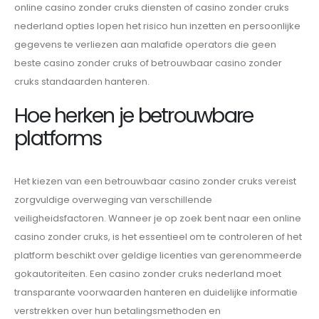
online casino zonder cruks diensten of casino zonder cruks
nederland opties lopen het risico hun inzetten en persoonlijke
gegevens te verliezen aan malafide operators die geen
beste casino zonder cruks of betrouwbaar casino zonder
cruks standaarden hanteren.
Hoe herken je betrouwbare
platforms
Het kiezen van een betrouwbaar casino zonder cruks vereist
zorgvuldige overweging van verschillende
veiligheidsfactoren. Wanneer je op zoek bent naar een online
casino zonder cruks, is het essentieel om te controleren of het
platform beschikt over geldige licenties van gerenommeerde
gokautoriteiten. Een casino zonder cruks nederland moet
transparante voorwaarden hanteren en duidelijke informatie
verstrekken over hun betalingsmethoden en