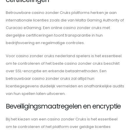
Betrouwbare casino zonder Cruks platforms herken je aan
internationale licenties zoals die van Malta Gaming Authority of
Curacao eGaming. Een online casino zonder cruks met
dergelijke certificeringen toont transparantie in hun
bedrijfsvoering en regelmatige controles.
Voor casino zonder cruks nederland spelers is het essentieel
om te controleren of het beste casino zonder cruks beschikt
over SSL-encryptie en erkende betaalmethoden. Een
betrouwbaar casino zonder cruks zal altijd hun
licentiegegevens duidelijk vermelden en onafhankelijke audits
van hun spellen laten uitvoeren.
Beveiligingsmaatregelen en encryptie
Bij het kiezen van een casino zonder Cruks is het essentieel
om te controleren of het platform over geldige licenties