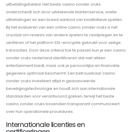
uitbetalingsbeleid. Het beste casino zonder cruks
onderscheidt zich door uitstekende klantenservice, snelle
uitbetalingen en een breed aanbod van kwalitatieve spellen.
Bij het evalueren van een online casino zonder cruks is het
cruciaal om reviews van andere spelers te raadplegen en te
verifiëren of het platform SSL-encryptie gebruikt voor veilige
transacties. Door deze criteria toe te passen kun je een casino
zonder cruks nederland identificeren dat niet alleen
entertainment biedt, maar ook je persoonlijke en financiële
gegevens optimaal beschermt. Een betrouwbaar casino
zonder cruks investeert altijd in geavanceerde
beveiligingstechnologie en houdt zich aan internationale
standaarden voor verantwoord gokken, terwijl het beste
casino zonder cruks bovendien transparant communiceert
over hun operationele procedures.
Internationale licenties en
certificeringen