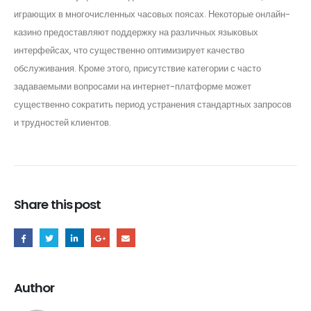
играющих в многочисленных часовых поясах. Некоторые онлайн-
казино предоставляют поддержку на различных языковых
интерфейсах, что существенно оптимизирует качество
обслуживания. Кроме этого, присутствие категории с часто
задаваемыми вопросами на интернет-платформе может
существенно сократить период устранения стандартных запросов
и трудностей клиентов.
Share this post
Author