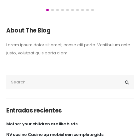
About The Blog
Lorem ipsum dolor sit amet, conse elit porta. Vestibulum ante
justo, volutpat quis porta diam.
Entradas recientes
Mother your children are like birds
NV casino Casino op mobiel een complete gids