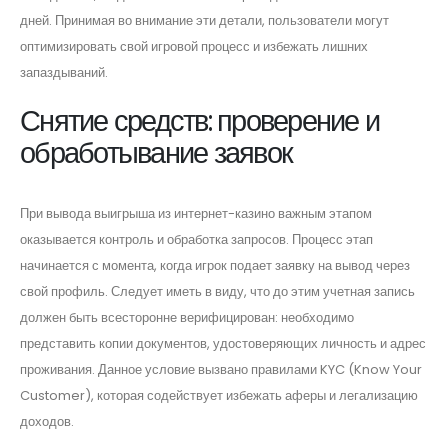
дней. Принимая во внимание эти детали, пользователи могут
оптимизировать свой игровой процесс и избежать лишних
запаздываний.
Снятие средств: проверение и
обработывание заявок
При вывода выигрыша из интернет-казино важным этапом
оказывается контроль и обработка запросов. Процесс этап
начинается с момента, когда игрок подает заявку на вывод через
свой профиль. Следует иметь в виду, что до этим учетная запись
должен быть всесторонне верифицирован: необходимо
представить копии документов, удостоверяющих личность и адрес
проживания. Данное условие вызвано правилами KYC (Know Your
Customer), которая содействует избежать аферы и легализацию
доходов.