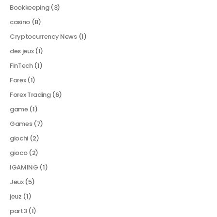
Bookkeeping
(3)
casino
(8)
Cryptocurrency News
(1)
des jeux
(1)
FinTech
(1)
Forex
(1)
Forex Trading
(6)
game
(1)
Games
(7)
giochi
(2)
gioco
(2)
IGAMING
(1)
Jeux
(5)
jeuz
(1)
part3
(1)