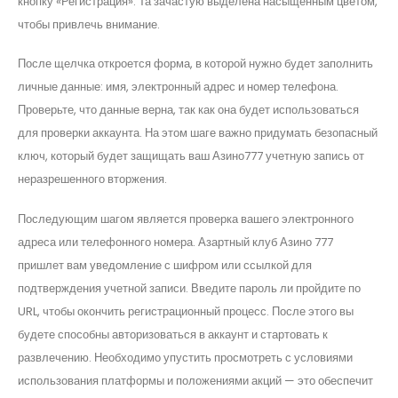
кнопку «Регистрация». Та зачастую выделена насыщенным цветом,
чтобы привлечь внимание.
После щелчка откроется форма, в которой нужно будет заполнить
личные данные: имя, электронный адрес и номер телефона.
Проверьте, что данные верна, так как она будет использоваться
для проверки аккаунта. На этом шаге важно придумать безопасный
ключ, который будет защищать ваш Азино777 учетную запись от
неразрешенного вторжения.
Последующим шагом является проверка вашего электронного
адреса или телефонного номера. Азартный клуб Азино 777
пришлет вам уведомление с шифром или ссылкой для
подтверждения учетной записи. Введите пароль ли пройдите по
URL, чтобы окончить регистрационный процесс. После этого вы
будете способны авторизоваться в аккаунт и стартовать к
развлечению. Необходимо упустить просмотреть с условиями
использования платформы и положениями акций — это обеспечит