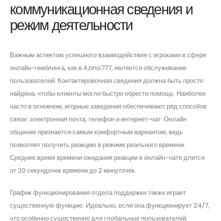
коммуникационная сведения и
режим деятельности
Важным аспектом успешного взаимодействия с игроками в сфере
онлайн-гемблинга, как в Azino777, является обслуживание
пользователей. Контактировочная сведения должна быть просто
найдена, чтобы клиенты могли быстро обрести помощь. Наиболее
часто в основном, игорные заведения обеспечивают ряд способов
связи: электронная почта, телефон и интернет-чат. Онлайн
общение признается самым комфортным вариантом, ведь
позволяет получить реакцию в режиме реального времени.
Среднее время времени ожидания реакции в онлайн-чате длится
от 30 секундочек времени до 2 минуточек.
График функционирования отдела поддержки также играет
существенную функцию. Идеально, если она функционирует 24/7,
что особенно существенно для глобальных пользователей,