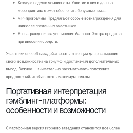
Каждую неделю чемпионаты: Участие в них в данных
мероприятиях может обеспечить бонусные призы.
VIP-программы: Предлагают особые вознаграждения для
наиболее преданных участников.
Вознаграждения за увеличение баланса: Экстра средства
при внесении средств.
Участники способны задействовать эти опции для расширения
своих возможностей на триумф и достижения дополнительных
выгод. Важное — внимательно рассматривать положения
предложений, чтобы выжать максимум пользы.
Портативная интерпретация
гэмблинг-платформы:
особенности и возможности
Смартфонная версия игорного заведения становится все более