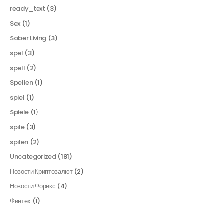
ready_text
(3)
Sex
(1)
Sober Living
(3)
spel
(3)
spell
(2)
Spellen
(1)
spiel
(1)
Spiele
(1)
spile
(3)
spilen
(2)
Uncategorized
(181)
Новости Криптовалют
(2)
Новости Форекс
(4)
Финтех
(1)