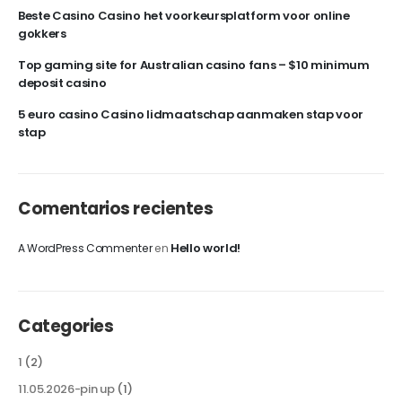
Beste Casino Casino het voorkeursplatform voor online
gokkers
Top gaming site for Australian casino fans – $10 minimum
deposit casino
5 euro casino Casino lidmaatschap aanmaken stap voor
stap
Comentarios recientes
Hello world!
A WordPress Commenter
en
Categories
1
(2)
11.05.2026-pin up
(1)