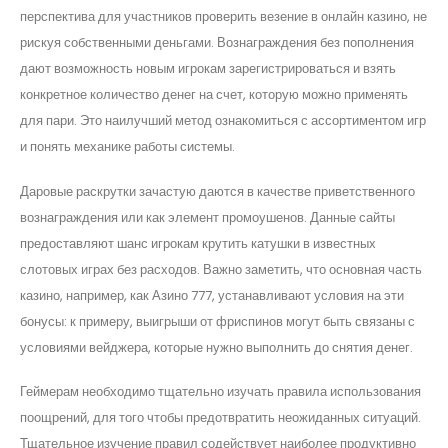
перспектива для участников проверить везение в онлайн казино, не
рискуя собственными деньгами. Вознаграждения без пополнения
дают возможность новым игрокам зарегистрироваться и взять
конкретное количество денег на счет, которую можно применять
для пари. Это наилучший метод ознакомиться с ассортиментом игр
и понять механике работы системы.
Даровые раскрутки зачастую даются в качестве приветственного
вознаграждения или как элемент промоушенов. Данные сайты
предоставляют шанс игрокам крутить катушки в известных
слотовых играх без расходов. Важно заметить, что основная часть
казино, например, как Азино 777, устанавливают условия на эти
бонусы: к примеру, выигрыши от фриспинов могут быть связаны с
условиями вейджера, которые нужно выполнить до снятия денег.
Геймерам необходимо тщательно изучать правила использования
поощрений, для того чтобы предотвратить неожиданных ситуаций.
Тщательное изучение правил содействует наиболее продуктивно