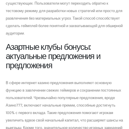
существующих. Пользователи могут переходить обратно к
тестовому режиму для разработки новых стратегий или просто для
развлечения без материальных угроз. Такой способ способствует
сделать геймплей более понятной и захватывающей для обширной
аудитории.
Азартные клубы бонусы:
актуальные предложения и
предложения
В сфере интернет казино предложения выполняют основную
функцию в завлечении свежих геймеров и сохранении постоянных
пользователей. Чрезвычайно популярные предложения, вроде
Азино777, включают начальные премии, способные достигнуть
100% с первого вклада. Такие предложения помогают игрокам
увеличить вдвое свой начальный капитал, что расширяет шансы на
выигрыш. Кроме того, значительное количество игорных заведений