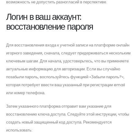
возможность не допустить разногласий в перспективе.
Логин в ваш аккаунт:
восстановление пароля
Для восстановления входа к учетной записи на платформе онлайн
игорного заведения, сначала, следует придерживаться нескольким
ключевым шагам. Для начала, удостоверьтесь, что вы применяете
актуальные информацию для авторизации. Если вы случайно
позабыли пароль, воспользуйтесь функцией «Забыли пароль?»,
которая потребует ввести ваш указанный при регистрации email
или номер телефона.
Затем указанного платформа отправит вам указание для
восстановлению ключа доступа. Следуйте этой инструкции, чтобы
создать новый защищенный код доступа. Рекомендуется
использовать: