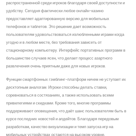
распространенной среди игроков благодаря своей доступности и
удобству. Сегодня фактически любое онлайн-казино
предоставляет адаптированную версию для мобильных
телефонов и таблетов. Это решение дает возможность
пользователям удовольствоваться излюбленными играми когда
угодно и в любом месте, без требования зависеть от
стационарному компьютеру. Интерфейс портативных программ в
большинстве случаев ясен, что делает процесс азартного
развлечения очень приятным даже для новых игроков.
Функции смартфонных гэмблинг-платформ ничем не уступает их
десктопным аналогам. Игроки способны делать ставки,
соревноваться в состязаниях, а также использовать всеми
привилегиями и скидками. Кроме того, многие программы
поддерживают оповещения, что даёт шанс пользователям быть в
курсе последних новостей и апдейтов. Благодаря передовым
разработкам, качество визуализации и темп запуска игр на
мобильных устройствах остаются на высоком уровне,