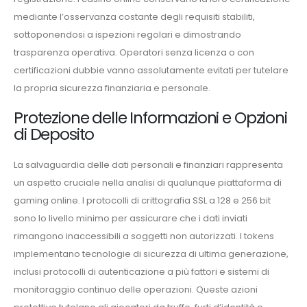
mediante l’osservanza costante degli requisiti stabiliti,
sottoponendosi a ispezioni regolari e dimostrando
trasparenza operativa. Operatori senza licenza o con
certificazioni dubbie vanno assolutamente evitati per tutelare
la propria sicurezza finanziaria e personale.
Protezione delle Informazioni e Opzioni
di Deposito
La salvaguardia delle dati personali e finanziari rappresenta
un aspetto cruciale nella analisi di qualunque piattaforma di
gaming online. I protocolli di crittografia SSL a 128 e 256 bit
sono lo livello minimo per assicurare che i dati inviati
rimangono inaccessibili a soggetti non autorizzati. I tokens
implementano tecnologie di sicurezza di ultima generazione,
inclusi protocolli di autenticazione a più fattori e sistemi di
monitoraggio continuo delle operazioni. Queste azioni