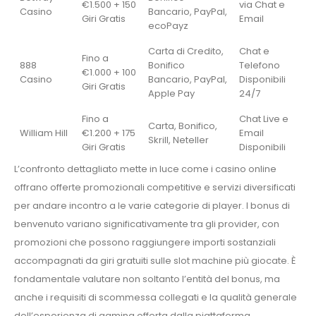
€1.500 + 150
via Chat e
Casino
Bancario, PayPal,
Giri Gratis
Email
ecoPayz
Carta di Credito,
Chat e
Fino a
888
Bonifico
Telefono
€1.000 + 100
Casino
Bancario, PayPal,
Disponibili
Giri Gratis
Apple Pay
24/7
Fino a
Chat Live e
Carta, Bonifico,
William Hill
€1.200 + 175
Email
Skrill, Neteller
Giri Gratis
Disponibili
L’confronto dettagliato mette in luce come i casino online
offrano offerte promozionali competitive e servizi diversificati
per andare incontro a le varie categorie di player. I bonus di
benvenuto variano significativamente tra gli provider, con
promozioni che possono raggiungere importi sostanziali
accompagnati da giri gratuiti sulle slot machine più giocate. È
fondamentale valutare non soltanto l’entità del bonus, ma
anche i requisiti di scommessa collegati e la qualità generale
dell’esperienza di gaming offerta dalla piattaforma