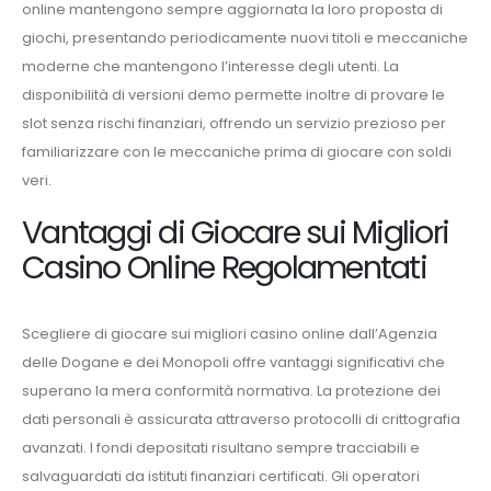
online mantengono sempre aggiornata la loro proposta di
giochi, presentando periodicamente nuovi titoli e meccaniche
moderne che mantengono l’interesse degli utenti. La
disponibilità di versioni demo permette inoltre di provare le
slot senza rischi finanziari, offrendo un servizio prezioso per
familiarizzare con le meccaniche prima di giocare con soldi
veri.
Vantaggi di Giocare sui Migliori
Casino Online Regolamentati
Scegliere di giocare sui migliori casino online dall’Agenzia
delle Dogane e dei Monopoli offre vantaggi significativi che
superano la mera conformità normativa. La protezione dei
dati personali è assicurata attraverso protocolli di crittografia
avanzati. I fondi depositati risultano sempre tracciabili e
salvaguardati da istituti finanziari certificati. Gli operatori