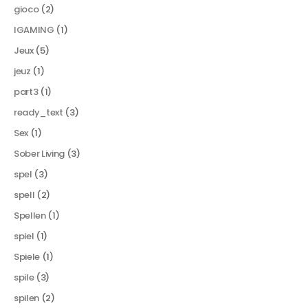
gioco
(2)
IGAMING
(1)
Jeux
(5)
jeuz
(1)
part3
(1)
ready_text
(3)
Sex
(1)
Sober Living
(3)
spel
(3)
spell
(2)
Spellen
(1)
spiel
(1)
Spiele
(1)
spile
(3)
spilen
(2)