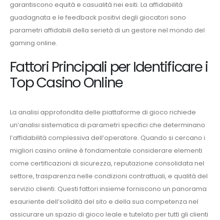
garantiscono equità e casualità nei esiti. La affidabilità
guadagnata e le feedback positivi degli giocatori sono
parametri affidabili della serietà di un gestore nel mondo del
gaming online.
Fattori Principali per Identificare i
Top Casino Online
La analisi approfondita delle piattaforme di gioco richiede
un’analisi sistematica di parametri specifici che determinano
l’affidabilità complessiva dell’operatore. Quando si cercano i
migliori casino online è fondamentale considerare elementi
come certificazioni di sicurezza, reputazione consolidata nel
settore, trasparenza nelle condizioni contrattuali, e qualità del
servizio clienti. Questi fattori insieme forniscono un panorama
esauriente dell’solidità del sito e della sua competenza nel
assicurare un spazio di gioco leale e tutelato per tutti gli clienti