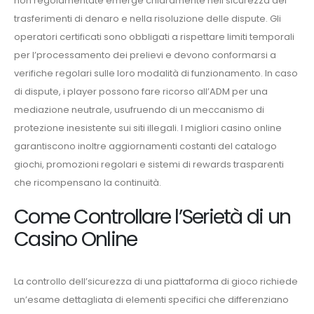
non regolamentate emerge chiaramente nell’sicurezza dei
trasferimenti di denaro e nella risoluzione delle dispute. Gli
operatori certificati sono obbligati a rispettare limiti temporali
per l’processamento dei prelievi e devono conformarsi a
verifiche regolari sulle loro modalità di funzionamento. In caso
di dispute, i player possono fare ricorso all’ADM per una
mediazione neutrale, usufruendo di un meccanismo di
protezione inesistente sui siti illegali. I migliori casino online
garantiscono inoltre aggiornamenti costanti del catalogo
giochi, promozioni regolari e sistemi di rewards trasparenti
che ricompensano la continuità.
Come Controllare l’Serietà di un
Casino Online
La controllo dell’sicurezza di una piattaforma di gioco richiede
un’esame dettagliata di elementi specifici che differenziano