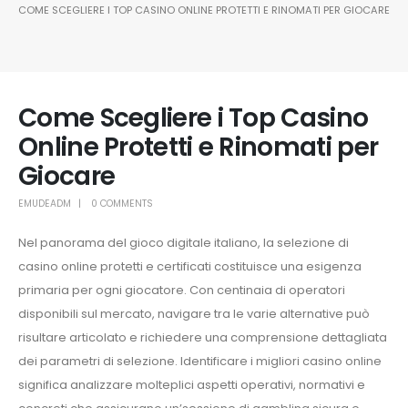
COME SCEGLIERE I TOP CASINO ONLINE PROTETTI E RINOMATI PER GIOCARE
Come Scegliere i Top Casino
Online Protetti e Rinomati per
Giocare
EMUDEADM
0 COMMENTS
Nel panorama del gioco digitale italiano, la selezione di
casino online protetti e certificati costituisce una esigenza
primaria per ogni giocatore. Con centinaia di operatori
disponibili sul mercato, navigare tra le varie alternative può
risultare articolato e richiedere una comprensione dettagliata
dei parametri di selezione. Identificare i migliori casino online
significa analizzare molteplici aspetti operativi, normativi e